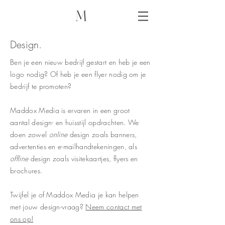
M
Design.
Ben je een nieuw bedrijf gestart en heb je een
logo nodig? Of heb je een flyer nodig om je
bedrijf te promoten?
Maddox Media is ervaren in een groot
aantal design- en huisstijl opdrachten. We
doen zowel
online
design zoals banners,
advertenties en e-mailhandtekeningen, als
offline
design zoals visitekaartjes, flyers en
brochures.
Twijfel je of Maddox Media je kan helpen
met jouw design-vraag?
Neem contact met
ons op!